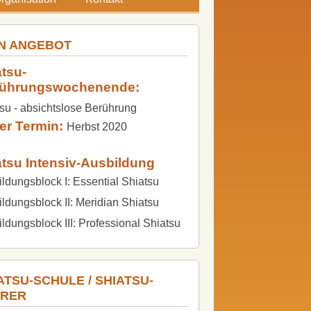
N ANGEBOT
tsu-
führungswochenende:
su - absichtslose Berührung
er Termin:
Herbst 2020
atsu Intensiv-Ausbildung
ldungsblock I: Essential Shiatsu
ldungsblock II: Meridian Shiatsu
ldungsblock III: Professional Shiatsu
ATSU-SCHULE / SHIATSU-
HRER