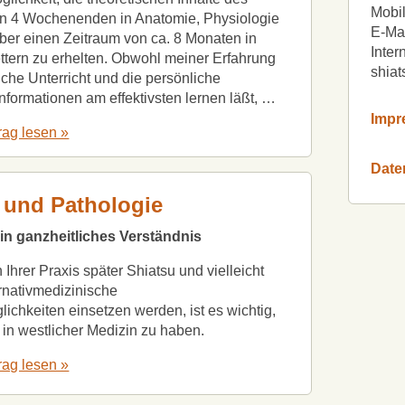
Mobil
en 4 Wochenenden in Anatomie, Physiologie
E-Mai
ber einen Zeitraum von ca. 8 Monaten in
Inter
ttern zu erhelten. Obwohl meiner Erfahrung
shiat
iche Unterricht und die persönliche
nformationen am effektivsten lernen läßt, …
Impr
rag lesen »
Date
 und Pathologie
ein ganzheitliches Verständnis
Ihrer Praxis später Shiatsu und vielleicht
rnativmedizinische
chkeiten einsetzen werden, ist es wichtig,
in westlicher Medizin zu haben.
rag lesen »