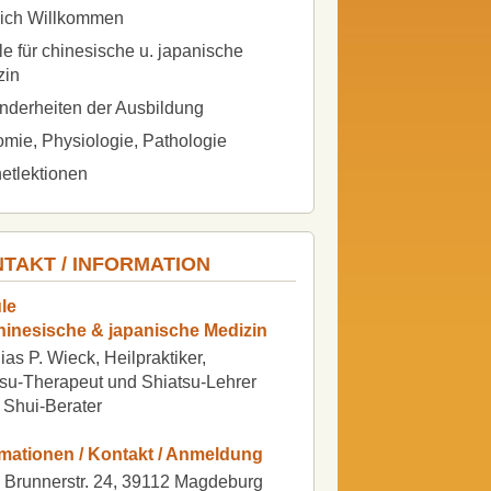
lich Willkommen
e für chinesische u. japanische
zin
nderheiten der Ausbildung
mie, Physiologie, Pathologie
netlektionen
TAKT / INFORMATION
le
chinesische & japanische Medizin
ias P. Wieck, Heilpraktiker,
su-Therapeut und Shiatsu-Lehrer
 Shui-Berater
rmationen / Kontakt / Anmeldung
 Brunnerstr. 24, 39112 Magdeburg