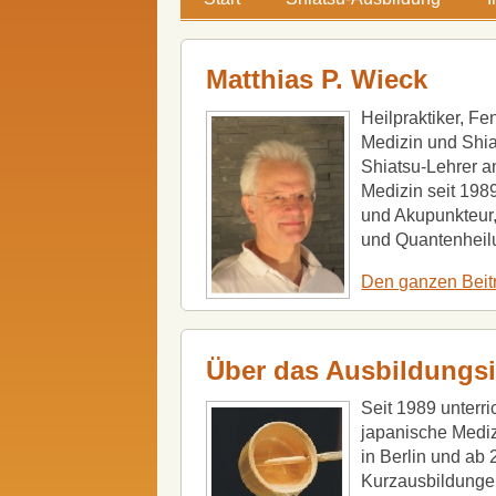
Matthias P. Wieck
Heilpraktiker, Fe
Medizin und Shia
Shiatsu-Lehrer a
Medizin seit 19
und Akupunkteur,
und Quantenheilu
Den ganzen Beit
Über das Ausbildungsi
Seit 1989 unterri
japanische Mediz
in Berlin und ab
Kurzausbildunge