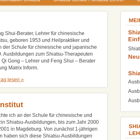
MEI
Shia
ng Shui-Berater, Lehrer für chinesische
Ein
tsu, geboren 1953 und Heilpraktiker und
n der Schule für chinesische und japanische
Shiat
89. Ausbildungen zum Shiatsu-Therapeuten
Neu
 Qi Gong – Lehrer und Feng Shui – Berater
ng Matrix Inform.
Shi
rag lesen »
Ausbi
Ausbi
Ausbi
nstitut
chte ich an der Schule für chinesische und
in Shiatsu-Ausbildungen, bis zum Jahr 2000
SHI
 2001 in Magdeburg. Von zunächst 1-jährigen
LE
n haben sich diese Shiatsu-Ausbildungen