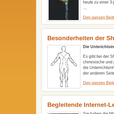
heute zu einer 3-
…
Den ganzen Beit
Besonderheiten der S
Die Unterichtsin
Es gibt bei der S
chinesische und
die Unterrichtsi
der anderen Seit
Den ganzen Beit
Begleitende Internet-L
Sie haben die Mög