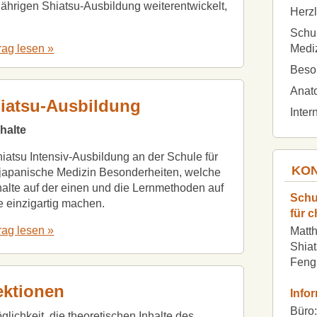
jährigen Shiatsu-Ausbildung weiterentwickelt,
Herz
Schul
Medi
rag lesen »
Beso
Anato
hiatsu-Ausbildung
Inter
halte
hiatsu Intensiv-Ausbildung an der Schule für
KON
 japanische Medizin Besonderheiten, welche
nhalte auf der einen und die Lernmethoden auf
Schu
e einzigartig machen.
für 
rag lesen »
Matth
Shiat
Feng
ektionen
Info
Büro:
lichkeit, die theoretischen Inhalte des