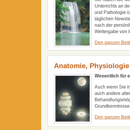
Unterrichts an d
und Pathologie ü
täglichen Newsle
nach der persönl
Weitergabe von I
Den ganzen Beit
Anatomie, Physiologie
Wesentlich für 
Auch wenn Sie in 
auch andere alte
Behandlungsmögli
Grundkenntnisse 
Den ganzen Beit